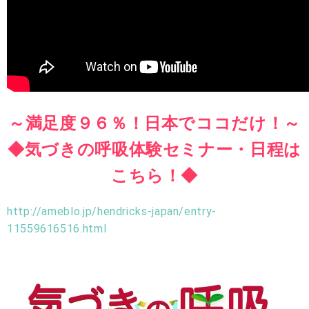
～満足度９６％！日本でココだけ！～
◆気づきの呼吸体験セミナー・日程は
こちら！◆
http://ameblo.jp/hendricks-japan/entry-
11559616516.html