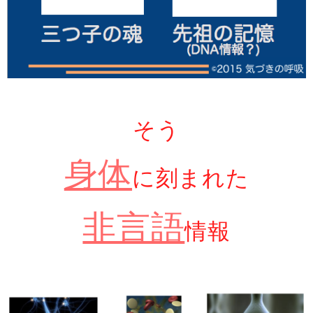
そう
身体
に刻まれた
非言語
情報