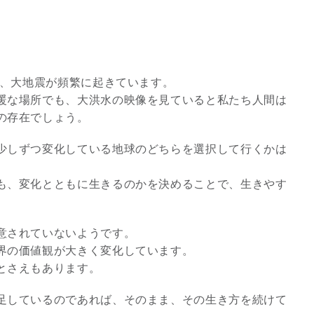
災、大地震が頻繁に起きています。
暖な場所でも、大洪水の映像を見ていると私たち人間は
の存在でしょう。
少しずつ変化している地球のどちらを選択して行くかは
も、変化とともに生きるのかを決めることで、生きやす
スピリチュアルは現実を動
意されていないようです。
かす原動力～あ…
界の価値観が大きく変化しています。
インタビュー
とさえもあります。
足しているのであれば、そのまま、その生き方を続けて