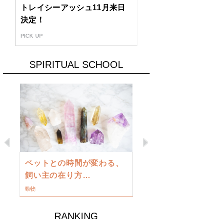
トレイシーアッシュ11月来日
決定！
PICK UP
SPIRITUAL SCHOOL
Previous
Next
古い地球を
ペットとの時間が変わる、
類に目覚め
飼い主の在り方…
ワークショップ
動物
RANKING