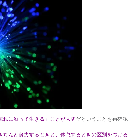
8/29.30並木良和スピリチュ
アルジャーニ...
Shop
流れに沿って生きる」ことが大切
だということを再確認
きちんと努力するときと、休息するときの区別をつける