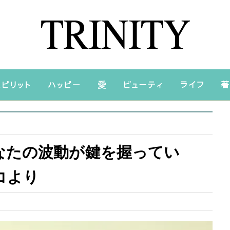
なたの波動が鍵を握ってい
コより