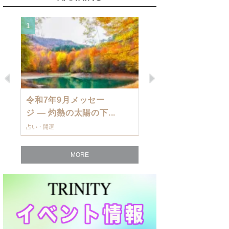
1
2
Previous
Next
令和7年9月メッセー
9月の運勢・
ジ — 灼熱の太陽の下...
ングを発表！～
占い・開運
占い・開運
MORE