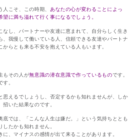
う人こそ、この時期、
あなたの心が変わることによっ
3
希望に満ち溢れて行く事になるでしょう。
こなし、パートナーや友達に恵まれて、自分らしく生き
ら、我慢して働いている人、信頼できる友達やパートナ
こからとも来る不安を抱えている人もいます。
究極的な覚醒に向かって
【The Secret of...
生もその人が
無意識の潜在意識で作っているもの
です。
インタビュー
です。
と思えるでしょうし、否定するかも知れませんが、しか
、招いた結果なのです。
奥底では、「こんな人生は嫌だ。」という気持ちととも
りしたかも知れません。
きに、マイナスの感情が出て来ることがあります。