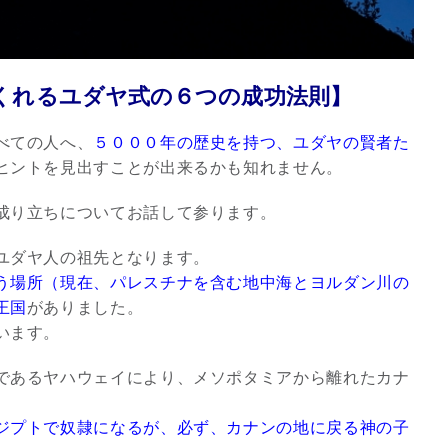
くれるユダヤ式の６つの成功法則】
べての人へ、
５０００年の歴史を持つ、ユダヤの賢者た
ヒントを見出すことが出来るかも知れません。
成り立ちについてお話して参ります。
ユダヤ人の祖先となります。
う場所（現在、パレスチナを含む地中海とヨルダン川の
王国
がありました。
スピリチュアルは現実を動
います。
かす原動力～あ…
インタビュー
であるヤハウェイにより、メソポタミアから離れたカナ
ジプトで奴隷になるが、必ず、カナンの地に戻る神の子