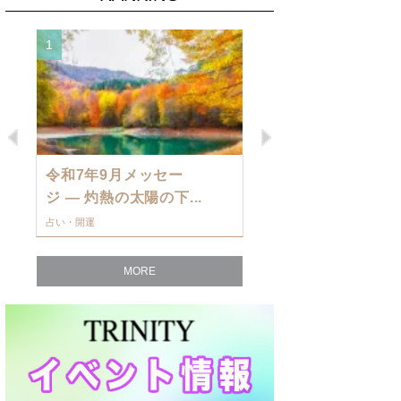
1
2
Previous
Next
令和7年9月メッセー
9月の運勢・
ジ — 灼熱の太陽の下...
ングを発表！～
占い・開運
占い・開運
MORE