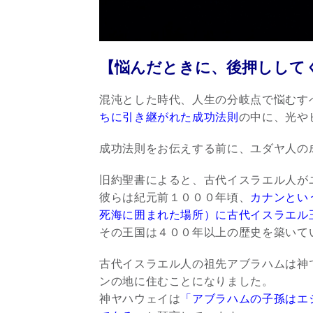
【悩んだときに、後押しして
混沌とした時代、人生の分岐点で悩むす
ちに引き継がれた成功法則
の中に、光や
成功法則をお伝えする前に、ユダヤ人の
旧約聖書によると、古代イスラエル人が
彼らは紀元前１０００年頃、
カナンとい
死海に囲まれた場所）に古代イスラエル
その王国は４００年以上の歴史を築いて
古代イスラエル人の祖先アブラハムは神
ンの地に住むことになりました。
神ヤハウェイは
「アブラハムの子孫はエ