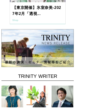
【東京開催】氷室奈美-202
2026年9月
7年2月「透視...
ーアッシュオン
Shop
Shop
TRINITY WRITER