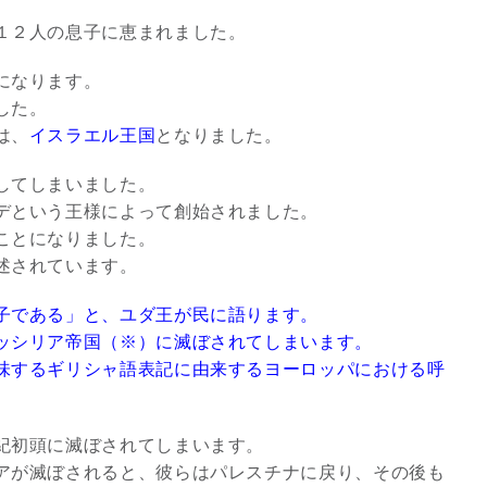
１２人の息子に恵まれました。
3
になります。
した。
は、
イスラエル王国
となりました。
してしまいました。
デという王様によって創始されました。
究極的な覚醒に向かって
ことになりました。
【The Secret of...
述されています。
インタビュー
子である」と、ユダ王が民に語ります。
ッシリア帝国（※）に滅ぼされてしまいます。
味するギリシャ語表記に由来するヨーロッパにおける呼
紀初頭に滅ぼされてしまいます。
アが滅ぼされると、彼らはパレスチナに戻り、その後も