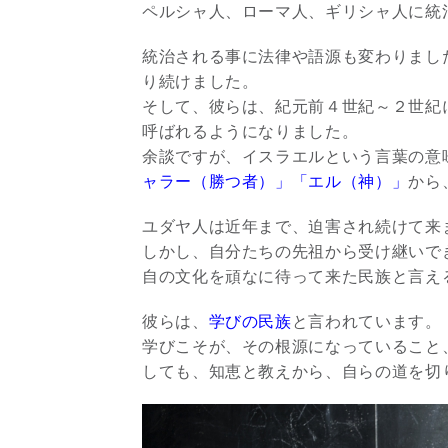
ペルシャ人、ローマ人、ギリシャ人に統
統治される事に法律や語源も変わりまし
り続けました。
そして、彼らは、紀元前４世紀～２世紀に
呼ばれるようになりました。
余談ですが、イスラエルという言葉の意
ャラー（勝つ者）」「エル（神）」
から
ユダヤ人は近年まで、迫害され続けて来
しかし、自分たちの先祖から受け継いで
自の文化を頑なに待って来た民族と言え
彼らは、
学びの民族
と言われています。
学びこそが、その根源になっていること
しても、知恵と教えから、自らの道を切