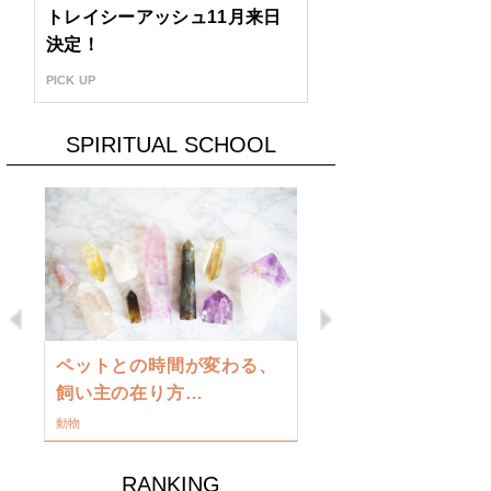
トレイシーアッシュ11月来日
決定！
PICK UP
SPIRITUAL SCHOOL
Previous
Next
古い地球を
ペットとの時間が変わる、
類に目覚め
飼い主の在り方…
ワークショップ
動物
RANKING