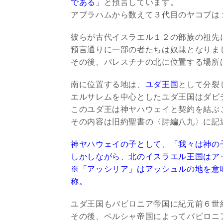
である」
と預言しています。
アブラハムから数えて３代目のヤコブは
彼らが古代イスラエル１２の部族の祖先
預言通りに一部の者たちは奴隷となりま
その後、パレスチナの北に位置する場所
南に位置する地は、
ユダ王国
として分裂
エルサレムを中心としたユダ王国はダビ
このユダ王は神ヤハウェイと契約を結ぶ
その内容は旧約聖書の〈詩編八九〉に記
神ヤハウェイの子として、「我々は神の
しかしながら、北のイスラエル王国はア
※「アッシリア」はアッシュルの地を意
称。
ユダ王国もバビロニア帝国に紀元前６世
その後、ペルシャ帝国によってバビロニ