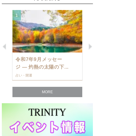
1
2
Previous
Next
令和7年9月メッセー
9月の運勢・
ジ — 灼熱の太陽の下...
ングを発表！～
占い・開運
占い・開運
MORE