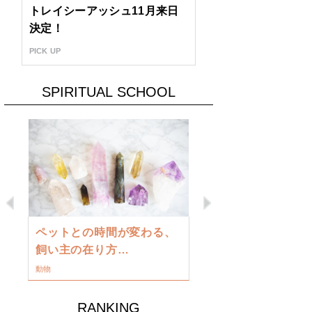
トレイシーアッシュ11月来日
決定！
PICK UP
SPIRITUAL SCHOOL
Previous
Next
古い地球を
ペットとの時間が変わる、
類に目覚め
飼い主の在り方…
ワークショップ
動物
RANKING