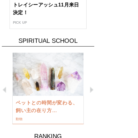
トレイシーアッシュ11月来日
決定！
PICK UP
SPIRITUAL SCHOOL
Previous
Next
古い地球を
ペットとの時間が変わる、
類に目覚め
飼い主の在り方…
ワークショップ
動物
RANKING