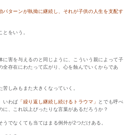
動パターンが執拗に継続し、それが子供の人生を支配す
3
。
ことをいう。
究極的な覚醒に向かって
体に害を与えるのと同じように、こういう親によって子
【The Secret of...
の全存在にわたって広がり、心を蝕んでいくからであ
インタビュー
た苦しみもまた大きくなっていく。
、いわば
「繰り返し継続し続けるトラウマ」
とでも呼べ
のに、これ以上ぴったりな言葉があるだろうか？
そうでなくても当てはまる例外が2つだけある。