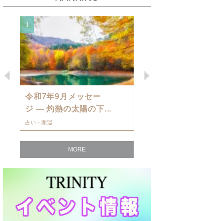
1
2
Previous
Next
令和7年9月メッセー
9月の運勢・
ジ — 灼熱の太陽の下...
ングを発表！～
占い・開運
占い・開運
MORE