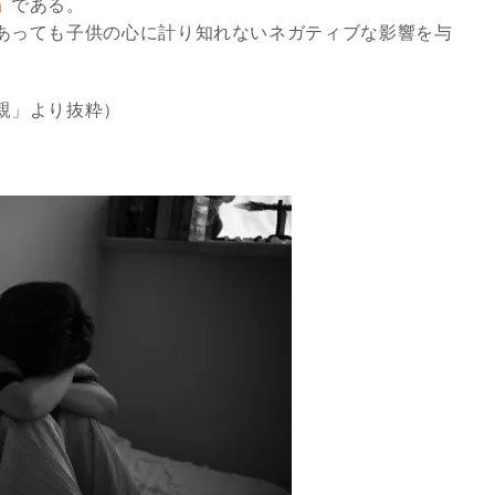
」
である。
あっても子供の心に計り知れないネガティブな影響を与
親」より抜粋）