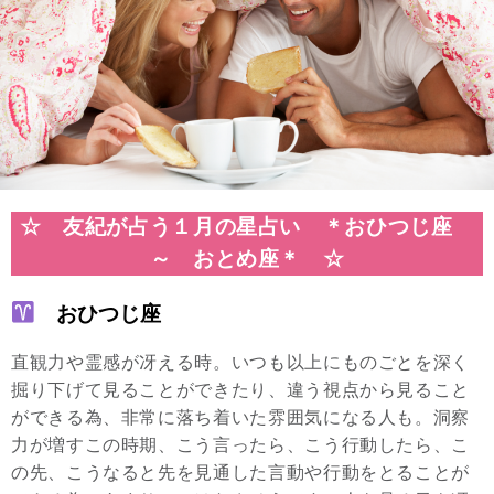
☆ 友紀が占う１月の星占い ＊おひつじ座
～ おとめ座＊ ☆
おひつじ座
直観力や霊感が冴える時。いつも以上にものごとを深く
掘り下げて見ることができたり、違う視点から見ること
ができる為、非常に落ち着いた雰囲気になる人も。洞察
力が増すこの時期、こう言ったら、こう行動したら、こ
の先、こうなると先を見通した言動や行動をとることが