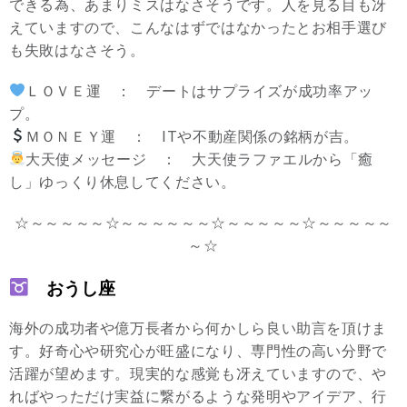
できる為、あまりミスはなさそうです。人を見る目も冴
えていますので、こんなはずではなかったとお相手選び
も失敗はなさそう。
ＬＯＶＥ運 ： デートはサプライズが成功率アッ
プ。
ＭＯＮＥＹ運 ： ITや不動産関係の銘柄が吉。
大天使メッセージ ： 大天使ラファエルから「癒
し」ゆっくり休息してください。
☆～～～～～☆～～～～～～☆～～～～～☆～～～～～
～☆
おうし座
海外の成功者や億万長者から何かしら良い助言を頂けま
す。好奇心や研究心が旺盛になり、専門性の高い分野で
活躍が望めます。現実的な感覚も冴えていますので、や
ればやっただけ実益に繋がるような発明やアイデア、行