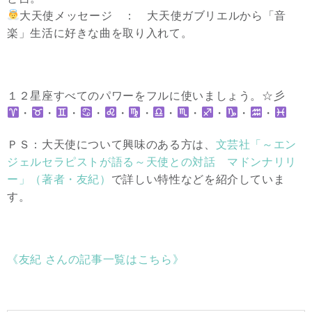
大天使メッセージ ： 大天使ガブリエルから「音
楽」生活に好きな曲を取り入れて。
１２星座すべてのパワーをフルに使いましょう。☆彡
・
・
・
・
・
・
・
・
・
・
・
ＰＳ：大天使について興味のある方は、
文芸社「～エン
ジェルセラピストが語る～天使との対話 マドンナリリ
ー」（著者・友紀）
で詳しい特性などを紹介していま
す。
《友紀 さんの記事一覧はこちら》