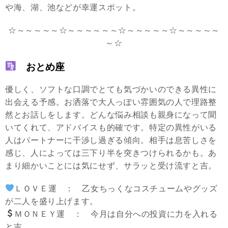
や海、湖、池などが幸運スポット。
☆～～～～～☆～～～～～～☆～～～～～☆～～～～～
～☆
おとめ座
優しく、ソフトな口調でとても気づかいのできる異性に
出会える予感。お洒落で大人っぽい雰囲気の人で理路整
然とお話しをします。どんな悩み相談も親身になって聞
いてくれて、アドバイスも的確です。特定の異性がいる
人はパートナーに干渉し過ぎる傾向。相手は息苦しさを
感じ、人によっては三下り半を突きつけられるかも。あ
まり細かいことには気にせず、サラッと受け流すと吉。
ＬＯＶＥ運 ： 乙女ちっくなコスチュームやグッズ
が二人を盛り上げます。
ＭＯＮＥＹ運 ： 今月は自分への投資に力を入れる
と吉。