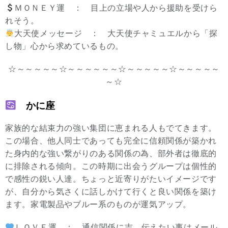
ＭＯＮＥＹ運 ： 目上の立場や人から援助を受けら
れそう。
大天使メッセージ ： 大天使チャミュエルから「探
し物」心から求めているもの。
☆～～～～～☆～～～～～～☆～～～～～☆～～～～～
～☆
かに座
家族的な結束力の強い集団に恵まれる人もでてきます。
この場合、他人同士であっても完全に信頼関係が築かれ
た身内的な強い繋がりのある関係の為、部外者は徹底的
に排除される傾向。この時期に出会うグループは個性的
で感性の鋭い人達。ちょっと近寄りがたいイメージです
が、自分から気さくに話しかけて行くと良い関係を築け
ます。家電製品やブルー系のものが運気アップ。
ＬＯＶＥ運 ： 通信関係に吉。伝えたい事はメール