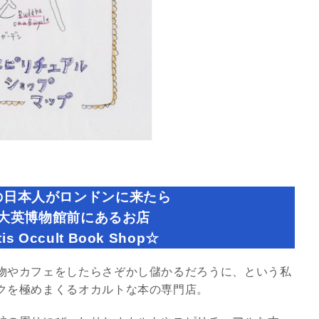
3
究極的な覚醒に向かって
【The Secret of...
インタビュー
の日本人がロンドンに来たら
大英博物館前にあるお店
tis Occult Book Shop☆
物やカフェをしたらさぞかし儲かるだろうに、という私
クを極めまくるオカルトな本の専門店。