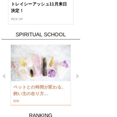
トレイシーアッシュ11月来日
決定！
PICK UP
SPIRITUAL SCHOOL
Previous
Next
古い地球を
ペットとの時間が変わる、
類に目覚め
飼い主の在り方…
ワークショップ
動物
RANKING