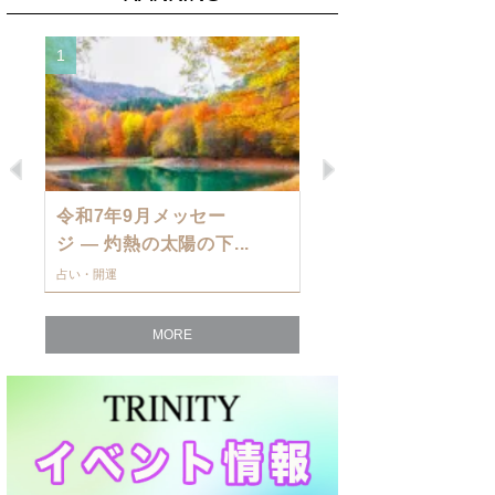
1
2
Previous
Next
令和7年9月メッセー
9月の運勢・
ジ — 灼熱の太陽の下...
ングを発表！～
占い・開運
占い・開運
MORE