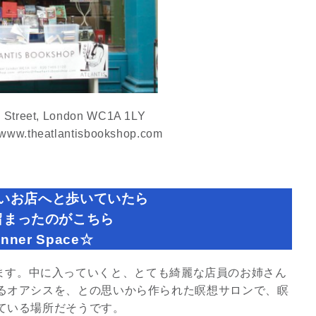
8/29.30並木良和スピリチュ
アルジャーニ...
Shop
 Street, London WC1A 1LY
www.theatlantisbookshop.com
いお店へと歩いていたら
留まったのがこちら
nner Space☆
書いてあります。中に入っていくと、とても綺麗な店員のお姉さん
るオアシスを、との思いから作られた瞑想サロンで、瞑
ている場所だそうです。