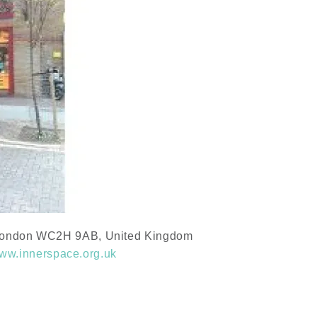
 London WC2H 9AB, United Kingdom
www.innerspace.org.uk