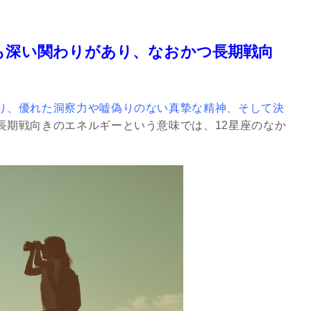
3
も深い関わりがあり、なおかつ長期戦向
り、優れた洞察力や嘘偽りのない真摯な精神、そして決
長期戦向きのエネルギーという意味では、12星座のなか
究極的な覚醒に向かって
【The Secret of...
インタビュー