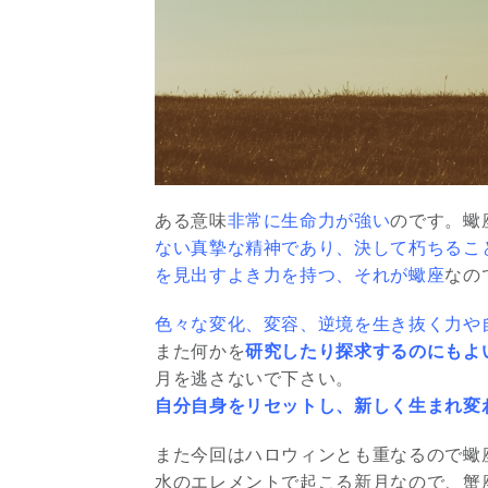
ある意味
非常に生命力が強い
のです。蠍
ない真摯な精神であり、決して朽ちるこ
を見出すよき力を持つ、それが蠍座
なの
色々な変化、変容、逆境を生き抜く力や
また何かを
研究したり探求するのにもよ
月を逃さないで下さい。
自分自身をリセットし、新しく生まれ変
また今回はハロウィンとも重なるので蠍
水のエレメントで起こる新月なので、蟹