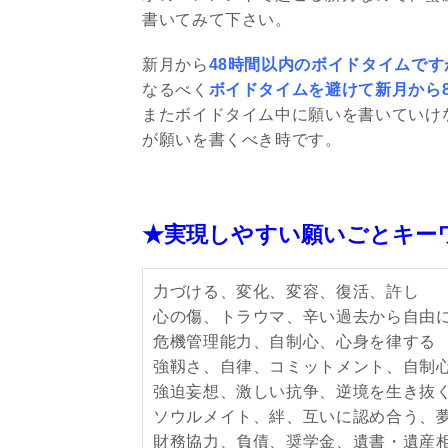
書いてみて下さい。
新月から
48時間以内のボイドタイムですが、2
なるべく
ボイドタイムを避けて新月から
またボイドタイム中に願いを書いていけ
が願いを書くべき時です。
★実現しやすい願いごとキー
力づける、変化、変容、復活、許し
心の傷、トラウマ、辛い過去から自由
危機管理能力、自制心、心身を律する
強靱さ、自律、コミットメント、自制
強迫妄想、激しい抗争、逆境を生き抜
ソウルメイト、絆、互いに認め合う、
財務協力、負債、奨学金、遺書・遺産