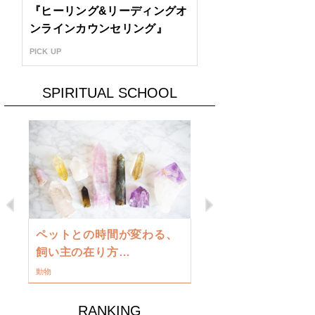
『ヒーリング&リーディングオ
ンラインカウンセリング』
PICK UP
SPIRITUAL SCHOOL
Previous
Next
古い地球を
ペットとの時間が変わる、
類に目覚め
飼い主の在り方…
ワークショップ
動物
RANKING