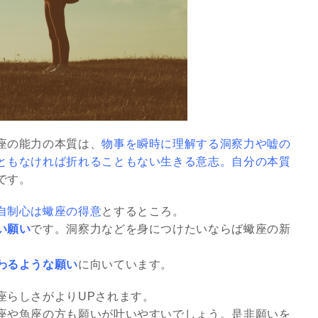
座の能力の本質は、
物事を瞬時に理解する洞察力や嘘の
ともなければ折れることもない生きる意志。自分の本質
です。
自制心は蠍座の得意
とするところ。
い願い
です。洞察力などを身につけたいならば蠍座の新
わるような願い
に向いています。
座らしさがよりUPされます。
座や魚座の方も願いが叶いやすいでしょう。是非願いを