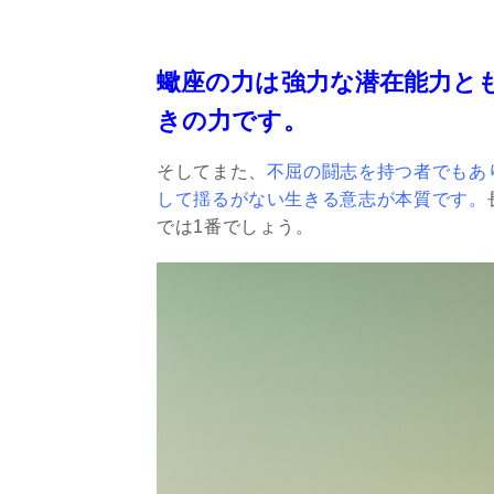
蠍座の力は強力な潜在能力と
きの力です。
そしてまた、
不屈の闘志を持つ者でもあ
して揺るがない生きる意志が本質です。
では1番でしょう。