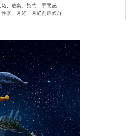
嫉妬、放棄、疑惑、罪悪感
、性器、月経、月経前症候群