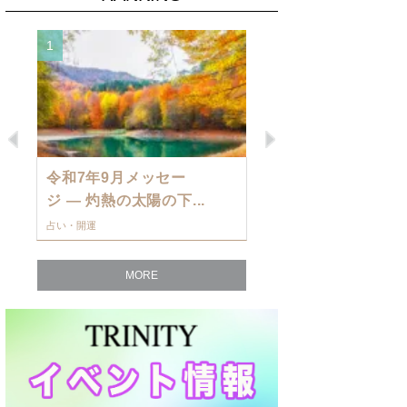
1
2
Previous
Next
令和7年9月メッセー
9月の運勢・
ジ — 灼熱の太陽の下...
ングを発表！～
占い・開運
占い・開運
MORE