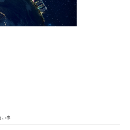
と
願い事