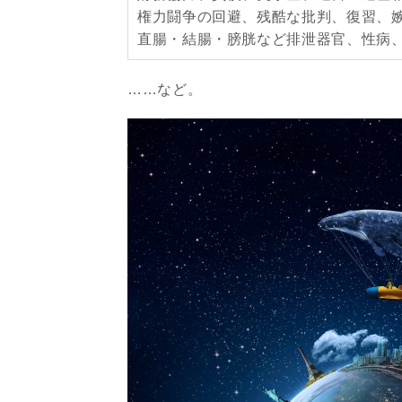
権力闘争の回避、残酷な批判、復習、
直腸・結腸・膀胱など排泄器官、性病
……など。