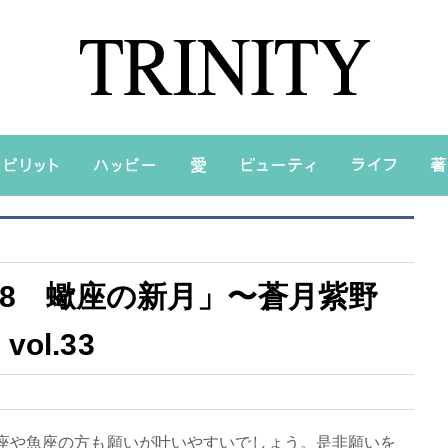
02：38 蠍座の新月」〜蒼月紫野
l.33
座や魚座の方も願いが叶いやすいでしょう。是非願いを