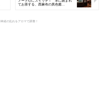
!
アート心にスイッチ！ 本に囲まれ
…
てお茶する、西麻布の異色癒…
律神経の乱れをアロマで調整！