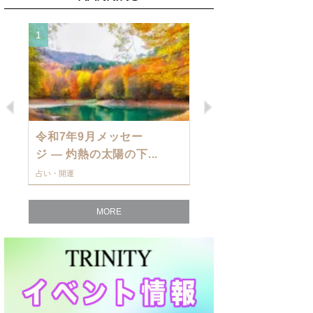
1
2
Previous
Next
令和7年9月メッセー
9月の運勢・
ジ — 灼熱の太陽の下...
ングを発表！～
占い・開運
占い・開運
MORE