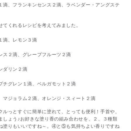
１滴、フランキンセンス２滴、ラベンダー・アングステ
せてくれるレシピを考えてみました。
１滴、レモン３滴
レス２滴、グレープフルーツ２滴
ンダリン２滴
プチグレン１滴、ベルガモット２滴
、マジョラム２滴、オレンジ・スィート２滴
クルっとすぐに簡単に塗れて、とっても便利！手首や、
ましょう♪お好きな塗り香の組み合わせを、２、３種類
ね塗りもいいですね～。④と⑤も気持ちよい香りですね