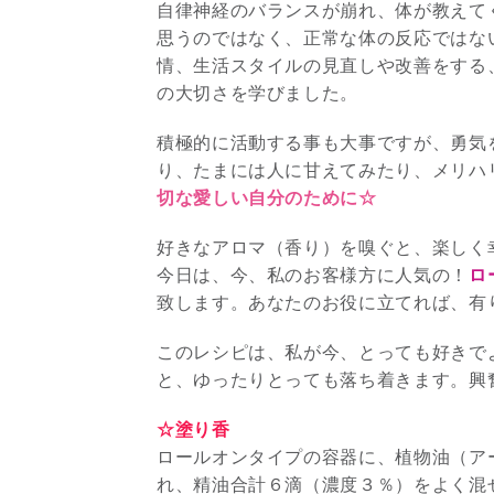
自律神経のバランスが崩れ、体が教えて
思うのではなく、正常な体の反応ではな
情、生活スタイルの見直しや改善をする
の大切さを学びました。
積極的に活動する事も大事ですが、勇気
り、たまには人に甘えてみたり、メリハ
切な愛しい自分のために☆
好きなアロマ（香り）を嗅ぐと、楽しく
今日は、今、私のお客様方に人気の！
ロ
致します。あなたのお役に立てれば、有
このレシピは、私が今、とっても好きで
と、ゆったりとっても落ち着きます。興
☆塗り香
ロールオンタイプの容器に、植物油（ア
れ、精油合計６滴（濃度３％）をよく混