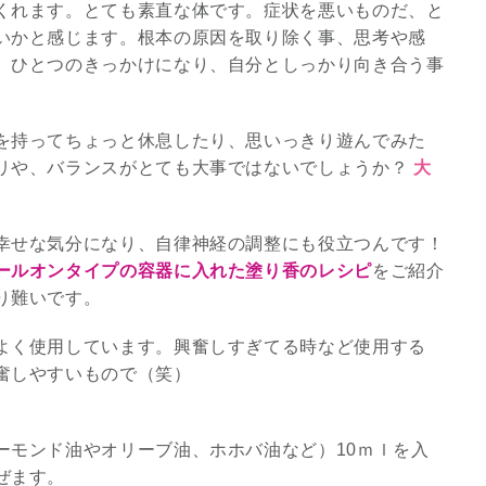
くれます。とても素直な体です。症状を悪いものだ、と
いかと感じます。根本の原因を取り除く事、思考や感
3
、ひとつのきっかけになり、自分としっかり向き合う事
を持ってちょっと休息したり、思いっきり遊んでみた
リや、バランスがとても大事ではないでしょうか？
大
究極的な覚醒に向かって
【The Secret of...
幸せな気分になり、自律神経の調整にも役立つんです！
ールオンタイプの容器に入れた塗り香のレシピ
をご紹介
インタビュー
り難いです。
よく使用しています。興奮しすぎてる時など使用する
奮しやすいもので（笑）
ーモンド油やオリーブ油、ホホバ油など）10ｍｌを入
ぜます。