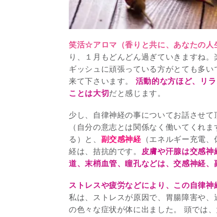
笑活☆アロマ（香りと共に、あなたの人
り、１月もどんどん過ぎていきますね。
ギッシュに頑張っている方がとても多い
来て下さいます。
活動的な方ほど、リラ
ことは大切
だと感じます。
少し、自律神経の事についてお話させて
（自分の意志とは関係なく働いてくれま
る）と、
副交感神経
（エネルギー充電、
経は、拮抗的です。
皮膚や汗腺は交感神
道、末梢血管、瞳孔などは、交感神経、
ストレスや疲労などにより、この自律神
私は、ストレスが原因で、胃腸障害や、
の色々な症状が体に出ました。 頭では