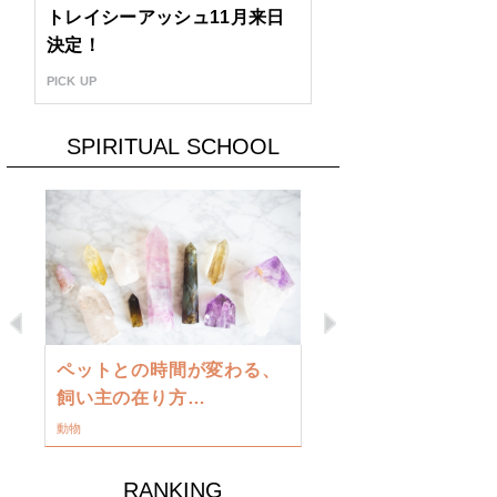
トレイシーアッシュ11月来日
決定！
PICK UP
SPIRITUAL SCHOOL
Previous
Next
古い地球を
ペットとの時間が変わる、
類に目覚め
飼い主の在り方…
ワークショップ
動物
RANKING