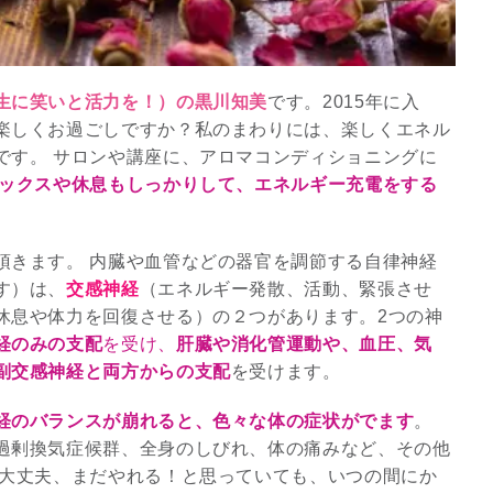
生に笑いと活力を！）の黒川知美
です。2015年に入
楽しくお過ごしですか？私のまわりには、楽しくエネル
です。 サロンや講座に、アロマコンディショニングに
ックスや休息もしっかりして、エネルギー充電をする
頂きます。 内臓や血管などの器官を調節する自律神経
す）は、
交感神経
（エネルギー発散、活動、緊張させ
休息や体力を回復させる）の２つがあります。2つの神
スピリチュアルは現実を動
経のみの支配
を受け、
肝臓や消化管運動や、血圧、気
かす原動力～あ…
副交感神経と両方からの支配
を受けます。
インタビュー
経のバランスが崩れると、色々な体の症状がでます
。
過剰換気症候群、全身のしびれ、体の痛みなど、その他
、大丈夫、まだやれる！と思っていても、いつの間にか