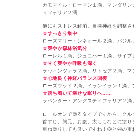
カモマイル・ローマン１滴、マンダリン
ィフォリア２滴
他にもストレス解消、自律神経を調整さ
☆すっきり集中
ローズマリー・シネオール２滴、バジル
☆爽やか森林浴気分
ローレル１滴、ジュニパー１滴、サイプ
☆甘く爽やか呼吸も深く
ラヴィンツァラ２滴、リトセア２滴、マ
☆心地良く神経バランス回復
ローズウッド２滴、イランイラン１滴、
☆落ち着いて幸せな眠りへ……
ラベンダー・アングスティフォリア２滴
ロールオンで塗るタイプですから、クル
首すじ、胸元、お腹、太ももなどに塗り
重ね塗りしても良いですね！③と④の重