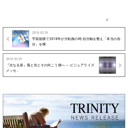
//
2018.03.29
宇宙規模で2018年が大転換の時 自分軸を整え「本当の自
分」を輝…
2018.03.29
『次なる扉』風と光とその向こう側へ ～ ビジュアライズ
メッセ…