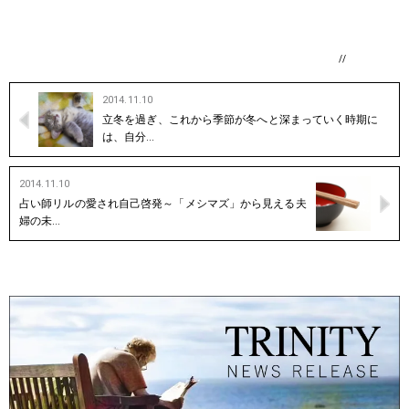
//
2014.11.10
立冬を過ぎ、これから季節が冬へと深まっていく時期に
は、自分…
2014.11.10
占い師リルの愛され自己啓発～「メシマズ」から見える夫
婦の未…