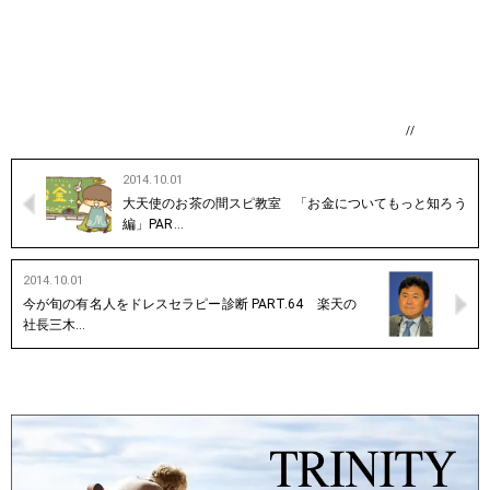
//
2014.10.01
大天使のお茶の間スピ教室 「お金についてもっと知ろう
編」PAR…
2014.10.01
今が旬の有名人をドレスセラピー診断 PART.64 楽天の
社長三木…