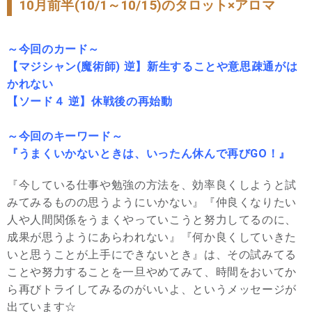
10月前半(10/1～10/15)のタロット×アロマ
～今回のカード～
【マジシャン(魔術師) 逆】新生することや意思疎通がは
かれない
【ソード４ 逆】休戦後の再始動
～今回のキーワード～
『うまくいかないときは、いったん休んで再びGO！』
『今している仕事や勉強の方法を、効率良くしようと試
みてみるものの思うようにいかない』『仲良くなりたい
人や人間関係をうまくやっていこうと努力してるのに、
成果が思うようにあらわれない』『何か良くしていきた
いと思うことが上手にできないとき』は、その試みてる
ことや努力することを一旦やめてみて、時間をおいてか
ら再びトライしてみるのがいいよ、というメッセージが
出ています☆