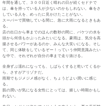
年間を通して、３００日近く晴れの日が続くセドナで
は、傘を持っている人が少ないのかもしれない。傘をさ
している人を、めったに見かけたことがない。
スーパーで買物している間に、急に大雨になるときもあ
る。
店の出口から車までのほんの数秒の間に、バケツの水を
頭から何倍もかぶったみたいになる。豪雨は、気分を高
揚させるパワーがあるのか、みんな大笑いになる。そし
て、同じ体験をしているぞー！っていう仲間意識みたい
な中で、それぞれが自分の車まで走り抜ける。
全身ずぶ濡れになっても、しばらくすると乾いてくるか
ら、さすがアリゾナだ。
雨期でもジメジメ感がなく、ちょうどよい潤いに感じ
る。
肌の潤いが気になる女性にとっては、嬉しい時期かもし
れない。