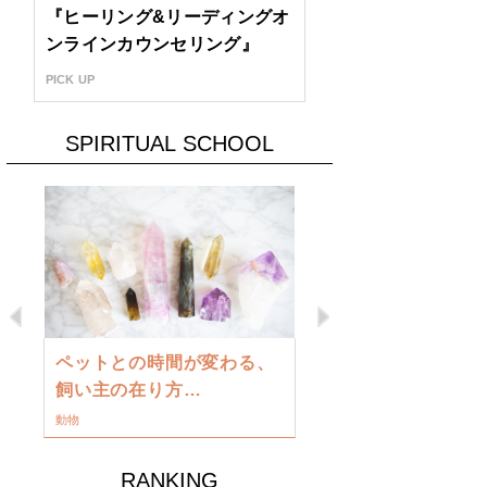
『ヒーリング&リーディングオ
ンラインカウンセリング』
PICK UP
SPIRITUAL SCHOOL
Previous
Next
古い地球を
ペットとの時間が変わる、
類に目覚め
飼い主の在り方…
ワークショップ
動物
RANKING