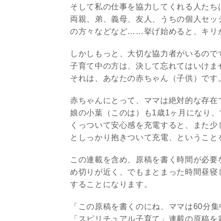
そして私の仕事を協力してくれる人たち
両親、弟、義母、友人、うちの個人セッ
の方々などなど……挙げ始めると、キリ
しかしもっと、大切な協力者がいるので
子育て中の方は、決して忘れてはいけま
それは、あなたの赤ちゃん（子供）です
赤ちゃんにとって、ママは絶対的な存在
娘の小葉（このは）も1歳1ヶ月になり
くっついて安心感を充電すると、また少
としっかり抱きついて充電、ということ
この連載を含め、原稿を書く時間が必要
め切りが近く、でもまとまった時間昼寝
することになります。
「この原稿を書くのにね、ママは60分
「スピリチュアル子育て」連載の原稿を