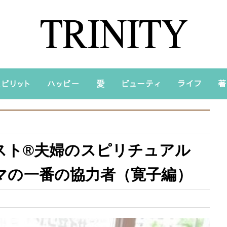
スト®夫婦のスピリチュアル
～ママの一番の協力者（寛子編）