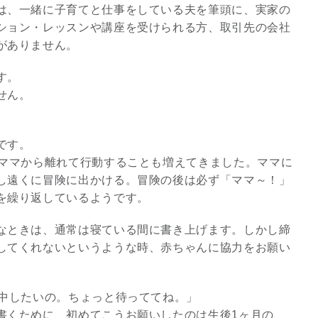
は、一緒に子育てと仕事をしている夫を筆頭に、実家の
ション・レッスンや講座を受けられる方、取引先の会社
3
がありません。
す。
せん。
。
究極的な覚醒に向かって
です。
【The Secret of...
、ママから離れて行動することも増えてきました。ママに
インタビュー
し遠くに冒険に出かける。冒険の後は必ず「ママ～！」
を繰り返しているようです。
なときは、通常は寝ている間に書き上げます。しかし締
してくれないというような時、赤ちゃんに協力をお願い
集中したいの。ちょっと待っててね。」
書くために、初めてこうお願いしたのは生後1ヶ月の