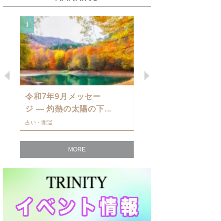
1
2
Previous
Next
令和7年9月メッセー
9月の運勢・
ジ — 灼熱の太陽の下...
ングを発表！～
占い・開運
占い・開運
MORE