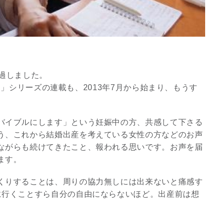
過しました。
子育て」シリーズの連載も、2013年7月から始まり、もうす
バイブルにします」という妊娠中の方、共感して下さる
う、これから結婚出産を考えている女性の方などのお声
ながらも続けてきたこと、報われる思いです。お声を届
スピリチュアルは現実を動
ます。
かす原動力～あ…
インタビュー
くりすることは、周りの協力無しには出来ないと痛感す
に行くことすら自分の自由にならないほど。出産前は想