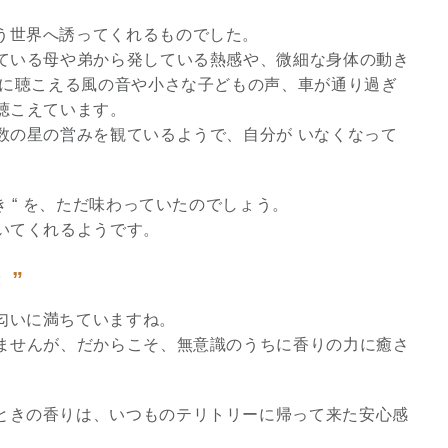
う世界へ誘ってくれるものでした。
3
ている母や弟から発している熱感や、微細な身体の動き
かに聴こえる風の音や小さな子どもの声、車が通り過ぎ
聴こえています。
数の星の営みを観ているようで、自分が いなくなって
究極的な覚醒に向かって
き “ を、ただ味わっていたのでしょう。
【The Secret of...
いてくれるようです。
インタビュー
 ”
匂いに満ちていますね。
ませんが、だからこそ、無意識のうちに香りの力に癒さ
ときの香りは、いつものテリトリーに帰って来た安心感