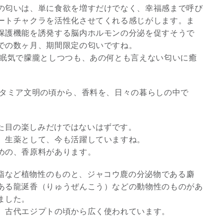
の匂いは、単に食欲を増すだけでなく、幸福感まで呼び
ートチャクラを活性化させてくれる感じがします。ま
保護機能を誘発する脳内ホルモンの分泌を促すそうで
での数ヶ月、期間限定の匂いですね。
、眠気で朦朧としつつも、あの何とも言えない匂いに癒
ポタミア文明の頃から、香料を、日々の暮らしの中で
た目の楽しみだけではないはずです。
、生薬として、今も活躍していますね。
めの、香原料があります。
脂など植物性のものと、ジャコウ鹿の分泌物である麝
ある龍涎香（りゅうぜんこう）などの動物性のものがあ
ました。
、古代エジプトの頃から広く使われています。