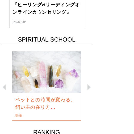
『ヒーリング&リーディングオ
ンラインカウンセリング』
PICK UP
SPIRITUAL SCHOOL
Previous
Next
古い地球を
ペットとの時間が変わる、
類に目覚め
飼い主の在り方…
ワークショップ
動物
RANKING