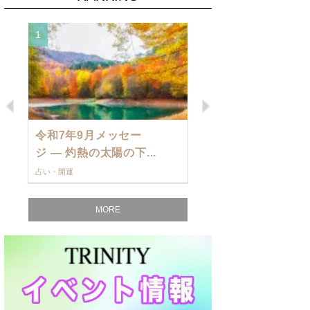
1
2
Previous
Next
令和7年9月メッセー
9月の運勢・
ジ — 灼熱の太陽の下...
ングを発表！～
占い・開運
占い・開運
MORE