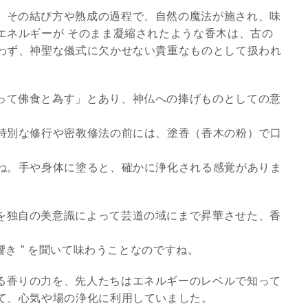
、その結び方や熟成の過程で、自然の魔法が施され、味
8/29.30並木良和スピリチュ
エネルギーが そのまま凝縮されたような香木は、古の
アルジャーニ...
わず、神聖な儀式に欠かせない貴重なものとして扱われ
Shop
って佛食と為す」とあり、神仏への捧げものとしての意
特別な修行や密教修法の前には、塗香（香木の粉）で口
ね。手や身体に塗ると、確かに浄化される感覚がありま
を独自の美意識によって芸道の域にまで昇華させた、香
響き ” を聞いて味わうことなのですね。
る香りの力を、先人たちはエネルギーのレベルで知って
て、心気や場の浄化に利用していました。