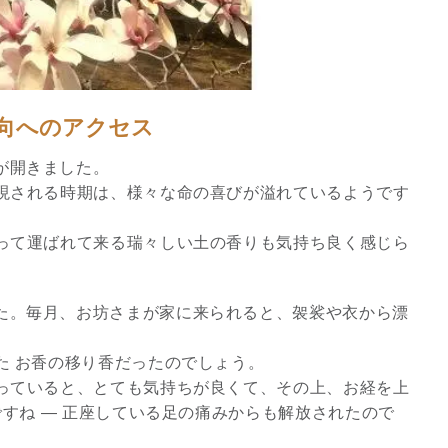
方向へのアクセス
が開きました。
現される時期は、様々な命の喜びが溢れているようです
って運ばれて来る瑞々しい土の香りも気持ち良く感じら
スピリチュアルは現実を動
た。毎月、お坊さまが家に来られると、袈裟や衣から漂
かす原動力～あ…
た お香の移り香だったのでしょう。
インタビュー
っていると、とても気持ちが良くて、その上、お経を上
ですね ― 正座している足の痛みからも解放されたので