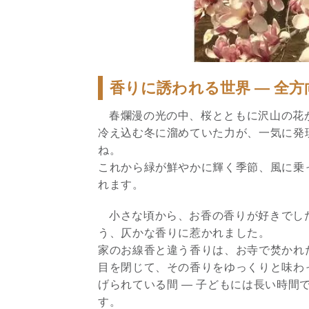
香りに誘われる世界 ― 全
春爛漫の光の中、桜とともに沢山の花
冷え込む冬に溜めていた力が、一気に発
ね。
これから緑が鮮やかに輝く季節、風に乗
れます。
小さな頃から、お香の香りが好きでし
う、仄かな香りに惹かれました。
家のお線香と違う香りは、お寺で焚かれ
目を閉じて、その香りをゆっくりと味わ
げられている間 ― 子どもには長い時間
す。