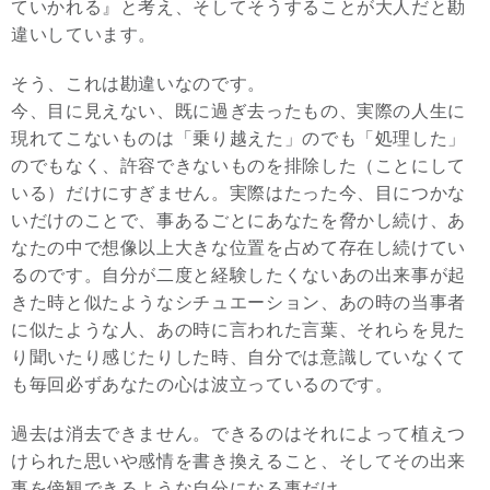
ていかれる』と考え、そしてそうすることが大人だと勘
違いしています。
そう、これは勘違いなのです。
今、目に見えない、既に過ぎ去ったもの、実際の人生に
現れてこないものは「乗り越えた」のでも「処理した」
のでもなく、許容できないものを排除した（ことにして
いる）だけにすぎません。実際はたった今、目につかな
いだけのことで、事あるごとにあなたを脅かし続け、あ
なたの中で想像以上大きな位置を占めて存在し続けてい
るのです。自分が二度と経験したくないあの出来事が起
きた時と似たようなシチュエーション、あの時の当事者
に似たような人、あの時に言われた言葉、それらを見た
り聞いたり感じたりした時、自分では意識していなくて
も毎回必ずあなたの心は波立っているのです。
過去は消去できません。できるのはそれによって植えつ
けられた思いや感情を書き換えること、そしてその出来
事を傍観できるような自分になる事だけ。