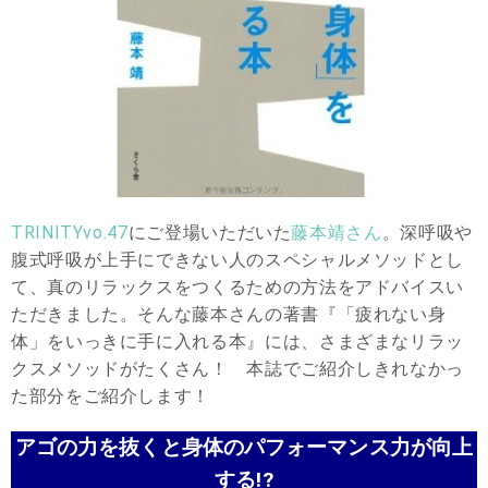
TRINITYvo.47
にご登場いただいた
藤本靖さん
。深呼吸や
腹式呼吸が上手にできない人のスペシャルメソッドとし
て、真のリラックスをつくるための方法をアドバイスい
ただきました。そんな藤本さんの著書『「疲れない身
体」をいっきに手に入れる本』には、さまざまなリラッ
クスメソッドがたくさん！ 本誌でご紹介しきれなかっ
た部分をご紹介します！
アゴの力を抜くと身体のパフォーマンス力が向上
する!?