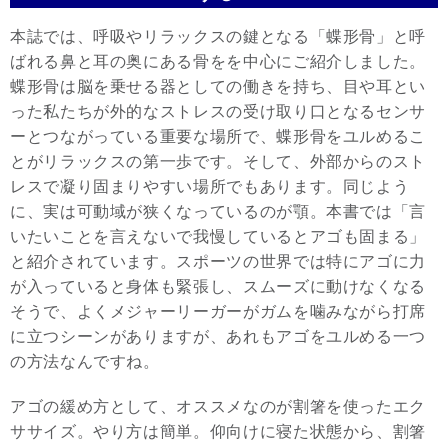
本誌では、呼吸やリラックスの鍵となる「蝶形骨」と呼
ばれる鼻と耳の奥にある骨をを中心にご紹介しました。
蝶形骨は脳を乗せる器としての働きを持ち、目や耳とい
った私たちが外的なストレスの受け取り口となるセンサ
ーとつながっている重要な場所で、蝶形骨をユルめるこ
とがリラックスの第一歩です。そして、外部からのスト
レスで凝り固まりやすい場所でもあります。同じよう
に、実は可動域が狭くなっているのが顎。本書では「言
いたいことを言えないで我慢しているとアゴも固まる」
と紹介されています。スポーツの世界では特にアゴに力
が入っていると身体も緊張し、スムーズに動けなくなる
そうで、よくメジャーリーガーがガムを噛みながら打席
に立つシーンがありますが、あれもアゴをユルめる一つ
の方法なんですね。
アゴの緩め方として、オススメなのが割箸を使ったエク
ササイズ。やり方は簡単。仰向けに寝た状態から、割箸