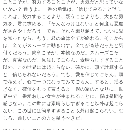
ことこそが、努力することこそが、勇気だと思っていな
いかい？ 違うよ。一番の勇気は、“信じてみること”だ。
これは、努力することより、疑うことよりも、大きな勇
気を、君に求める。『そんなわけはない』と何度も悪魔
がささやくだろう。でも、それを乗り越えて、ついに愛
を知ったなら、もう、君の旅は全てが終わる。そこから
は、全てがスムーズに動き出す。全てが奇跡だったと気
付くだろう。簡単こそが、本物なのだ。スムーズこそ
が、真実なのだ。見渡してごらん、素晴らしすぎること
以外、この世界には起こらない。確かに、頭で計算する
と、信じられないだろう。でも、愛を信じてごらん。頭
で考えず、心で一つになってみてごらん。すると、揺る
ぎなく、確信をもって言えるよ。僕の家のとなりに、世
界中で一番愛おしい女性が生まれることに、僕は疑問を
感じない。この世には素晴らしすぎること以外は起こら
ない。この世には簡単すぎること以外は起こらない。む
しろ、難しいことの方を疑うべきだ」