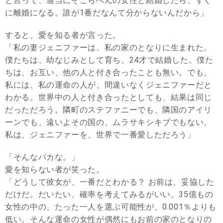
と言って、適当にそこらへんの女性と結婚したら、すぐ
に離婚になる。誰が1番だなんて分からないんだから」
すると、愛を知る者が言った。
「私の妻ジェニファーは、私の家のとなりに生まれた。
僕たちは、幼なじみとして育ち、24才で結婚した。僕た
ちは、お互い、他の人と付き合ったことも無い。でも、
私には、私の運命の人が、間違いなくジェニファーだと
わかる。世界中の人と付き合ったとしても、結果は同じ
だっただろう。隣町のステファニーでも、隣国のアイリ
ーンでも、遠いよその国の、ムラサキシキブでもない。
私は、ジェニファーを、世界で一番愛しただろう」
「そんなバカな。」
愛を知らない者が笑った。
「どうして彼女が、一番だとわかる？ お前は、妥協した
だけだ。だいたい、確率を考えてみるがいい。35億もの
女性の中の、たった一人を選ぶ可能性が、0.001％よりも
低い。そんな運命の女性が偶然にもお前の家のとなりの