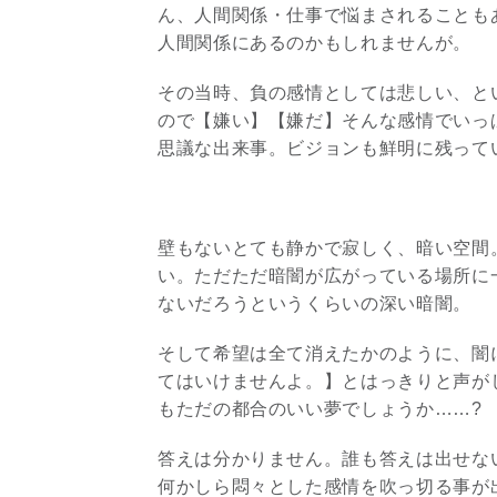
ん、人間関係・仕事で悩まされることも
人間関係にあるのかもしれませんが。
その当時、負の感情としては悲しい、と
ので【嫌い】【嫌だ】そんな感情でいっ
思議な出来事。ビジョンも鮮明に残って
壁もないとても静かで寂しく、暗い空間
い。ただただ暗闇が広がっている場所に
ないだろうというくらいの深い暗闇。
そして希望は全て消えたかのように、闇
てはいけませんよ。】とはっきりと声が
もただの都合のいい夢でしょうか……?
答えは分かりません。誰も答えは出せな
何かしら悶々とした感情を吹っ切る事が