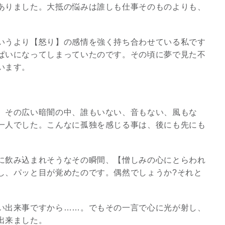
ありました。大抵の悩みは誰しも仕事そのものよりも、
3
いうより【怒り】の感情を強く持ち合わせている私です
ぱいになってしまっていたのです。その頃に夢で見た不
います。
究極的な覚醒に向かって
【The Secret of...
。その広い暗闇の中、誰もいない、音もない、風もな
一人でした。こんなに孤独を感じる事は、後にも先にも
インタビュー
に飲み込まれそうなその瞬間、【憎しみの心にとらわれ
し、パッと目が覚めたのです。偶然でしょうか?それと
い出来事ですから……。でもその一言で心に光が射し、
出来ました。