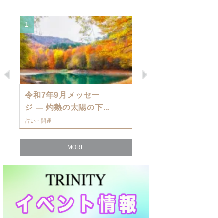
1
2
Previous
Next
令和7年9月メッセー
9月の運勢・
ジ — 灼熱の太陽の下...
ングを発表！～
占い・開運
占い・開運
MORE