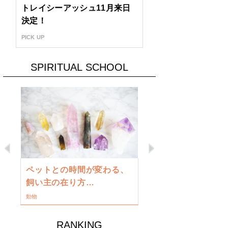
トレイシーアッシュ11月来日
決定！
PICK UP
SPIRITUAL SCHOOL
Previous
Next
古い地球を
ペットとの時間が変わる、
類に目覚め
飼い主の在り方…
ワークショップ
動物
RANKING