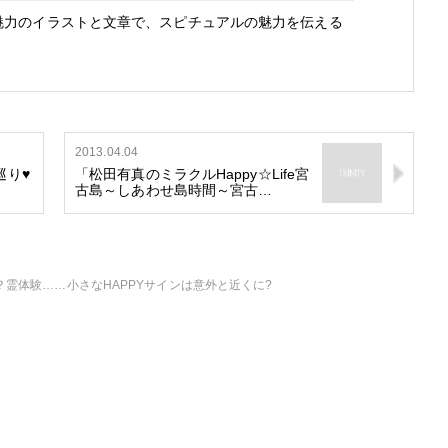
魅力のイラストと文章で、スピチュアルの魅力を伝える
2013.04.04
巡り♥
「松田有真のミラクルHappy☆Life宮
古島～しあわせ島時間～宮古…
幻？霊体験……小さなHAPPYサインは意外と近くに?