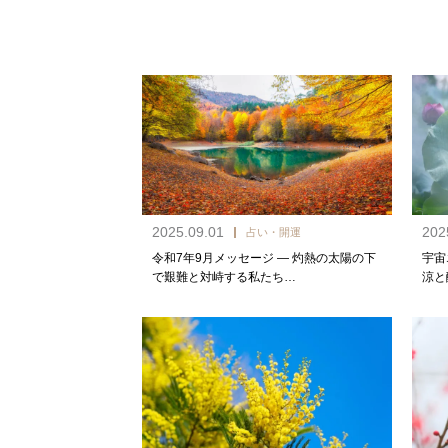
2025.09.01
202
占い・開運
令和7年9月メッセージ — 灼熱の太陽の下
宇宙
で艱難と対峙する私たち…
涼と