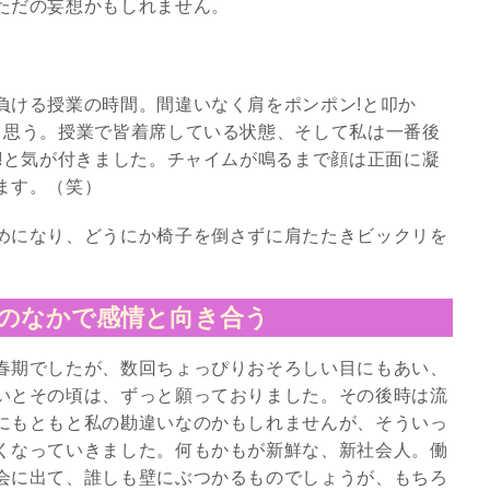
ただの妄想かもしれません。
負ける授業の時間。間違いなく肩をポンポン!と叩か
と思う。授業で皆着席している状態、そして私は一番後
!と気が付きました。チャイムが鳴るまで顔は正面に凝
ます。（笑）
めになり、どうにか椅子を倒さずに肩たたきビックリを
のなかで感情と向き合う
スピリチュアルは現実を動
かす原動力～あ…
春期でしたが、数回ちょっぴりおそろしい目にもあい、
いとその頃は、ずっと願っておりました。その後時は流
インタビュー
にもともと私の勘違いなのかもしれませんが、そういっ
くなっていきました。何もかもが新鮮な、新社会人。働
会に出て、誰しも壁にぶつかるものでしょうが、もちろ