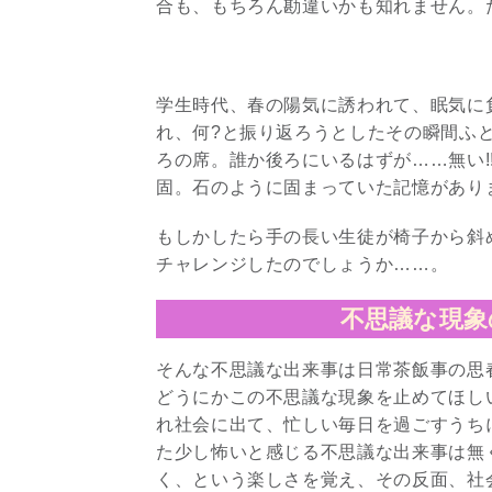
合も、もちろん勘違いかも知れません。
学生時代、春の陽気に誘われて、眠気に
れ、何?と振り返ろうとしたその瞬間ふ
ろの席。誰か後ろにいるはずが……無い!
固。石のように固まっていた記憶があり
もしかしたら手の長い生徒が椅子から斜
チャレンジしたのでしょうか……。
不思議な現象
そんな不思議な出来事は日常茶飯事の思
どうにかこの不思議な現象を止めてほし
れ社会に出て、忙しい毎日を過ごすうち
た少し怖いと感じる不思議な出来事は無
く、という楽しさを覚え、その反面、社