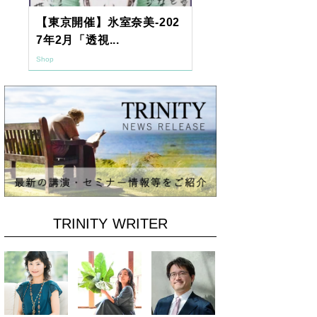
【東京開催】氷室奈美-202
2026年9月
7年2月「透視...
ーアッシュオン
Shop
Shop
TRINITY WRITER