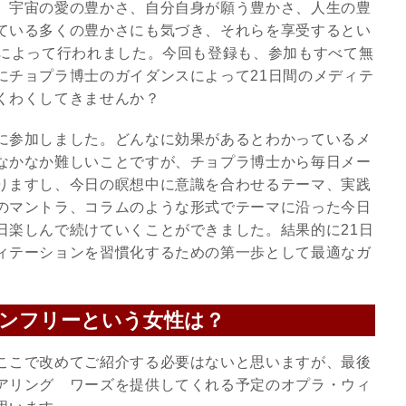
。宇宙の愛の豊かさ、自分自身が願う豊かさ、人生の豊
ている多くの豊かさにも気づき、それらを享受するとい
信によって行われました。今回も登録も、参加もすべて無
にチョプラ博士のガイダンスによって21日間のメディテ
くわくしてきませんか？
に参加しました。どんなに効果があるとわかっているメ
なかなか難しいことですが、チョプラ博士から毎日メー
りますし、今日の瞑想中に意識を合わせるテーマ、実践
のマントラ、コラムのような形式でテーマに沿った今日
日楽しんで続けていくことができました。結果的に21日
ィテーションを習慣化するための第一歩として最適なガ
スピリチュアルは現実を動
かす原動力～あ…
ンフリーという女性は？
インタビュー
ここで改めてご紹介する必要はないと思いますが、最後
アリング ワーズを提供してくれる予定のオプラ・ウィ