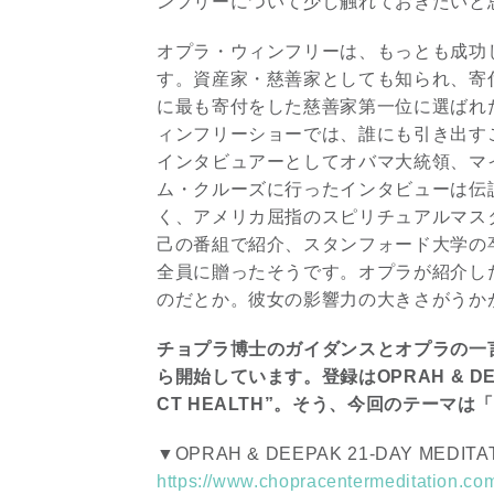
ンフリーについて少し触れておきたいと
オプラ・ウィンフリーは、もっとも成功
す。資産家・慈善家としても知られ、寄
に最も寄付をした慈善家第一位に選ばれ
ィンフリーショーでは、誰にも引き出す
インタビュアーとしてオバマ大統領、マ
ム・クルーズに行ったインタビューは伝
く、アメリカ屈指のスピリチュアルマス
己の番組で紹介、スタンフォード大学の
全員に贈ったそうです。オプラが紹介し
のだとか。彼女の影響力の大きさがうか
チョプラ博士のガイダンスとオプラの一
ら開始しています。登録はOPRAH & DEEPAK
CT HEALTH”。そう、今回のテーマは「P
▼OPRAH & DEEPAK 21-DAY MEDITA
https://www.chopracentermeditation.c