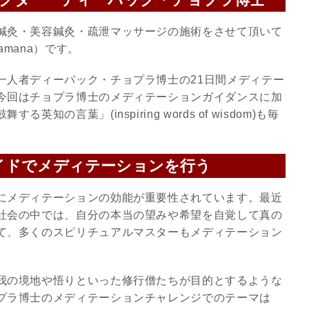
鍼灸・美容鍼灸・疏泄マッサージの施術をさせて頂いて
mana）です。
一人者ディーパック・チョプラ博士の21日間メディテー
今回はチョプラ博士のメディテーションガイダンスに加
の言葉」(inspiring words of wisdom)も毎
イドでメディテーションを行う
にメディテーションの効能が重要性されています。最近
社会の中では、自分の本当の望みや希望を自覚して真の
て、多くのスピリチュアルマスターもメディテーション
我の境地や悟りといった修行僧たちが目的とするような
プラ博士のメディテーションチャレンジでのテーマは