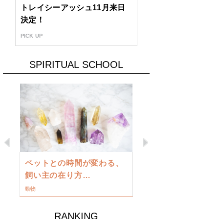
トレイシーアッシュ11月来日
決定！
PICK UP
SPIRITUAL SCHOOL
Previous
Next
古い地球を
ペットとの時間が変わる、
類に目覚め
飼い主の在り方…
ワークショップ
動物
RANKING