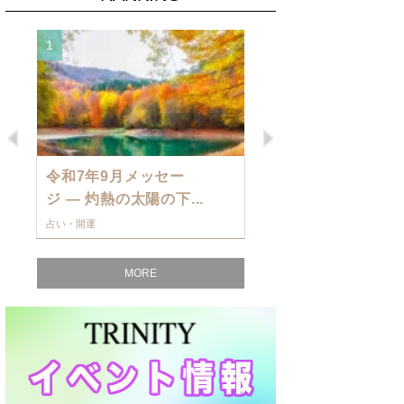
1
2
Previous
Next
令和7年9月メッセー
9月の運勢・
ジ — 灼熱の太陽の下...
ングを発表！～
占い・開運
占い・開運
MORE