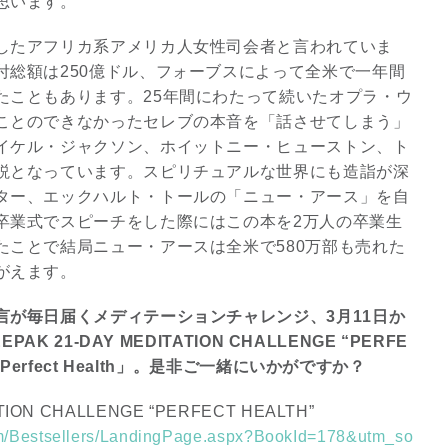
思います。
したアフリカ系アメリカ人女性司会者と言われていま
3
付総額は250億ドル、フォーブスによって全米で一年間
たこともあります。25年間にわたって続いたオプラ・ウ
ことのできなかったセレブの本音を「話させてしまう」
イケル・ジャクソン、ホイットニー・ヒューストン、ト
説となっています。スピリチュアルな世界にも造詣が深
究極的な覚醒に向かって
ター、エックハルト・トールの「ニュー・アース」を自
【The Secret of...
卒業式でスピーチをした際にはこの本を2万人の卒業生
たことで結局ニュー・アースは全米で580万部も売れた
インタビュー
がえます。
言が毎日届くメディテーションチャレンジ、3月11日か
 21-DAY MEDITATION CHALLENGE “PERFE
erfect Health」。是非ご一緒にいかがですか？
TION CHALLENGE “PERFECT HEALTH”
om/Bestsellers/LandingPage.aspx?BookId=178&utm_so