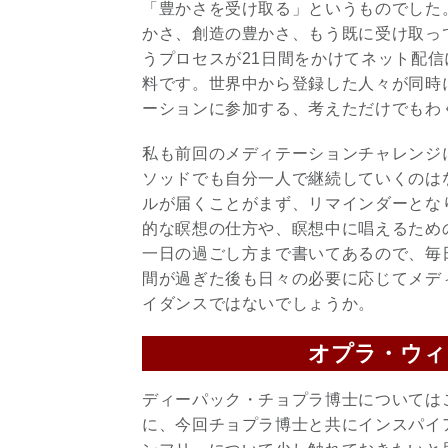
「豊かさを受け取る」というものでした
かさ、創造の豊かさ、もう既に受け取っ
うプロセスが21日間をかけてネット配
料です。世界中から登録した人々が同時
ーションに参加する、考えただけでもわ
私も前回のメディテーションチャレンジ
ソッドでも自分一人で継続していくのは
ルが届くことがまず、リマインダーとな
的な瞑想の仕方や、瞑想中に唱えるため
一日の過ごし方まで書いてあるので、毎
間が過ぎた後も日々の必要に応じてメデ
イダンスではないでしょうか。
オプラ・ウィ
ディーパック・チョプラ博士については
に、今回チョプラ博士と共にインスパイ