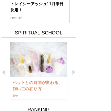
トレイシーアッシュ11月来日
決定！
PICK UP
SPIRITUAL SCHOOL
Previous
Next
古い地球を
ペットとの時間が変わる、
類に目覚め
飼い主の在り方…
ワークショップ
動物
RANKING