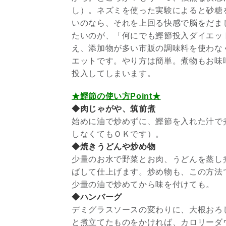
し）。ネズミを使った実験によると砂糖
いのなら、それを上回る快感で脳をだま
たいのが、「何にでも鰹節投入ダイエッ
え、添加物が多い市販の調味料を使わな
エットです。やり方は簡単。煮物もお味
投入してしまいます。
★鰹節の使い方Point★
◆肉じゃがや、筑前煮
始めに油で炒めずに、鰹節を入れた汁で
しなくてもＯＫです）。
◆焼きうどんや炒め物
少量のお水で野菜とお肉、うどんを蒸し
ばして仕上げます。
炒め物も、この方法
少量の油で炒めてから味を付けても。
◆ハンバーグ
デミグラスソースの変わりに、大根おろ
と煮立てたものをかければ、カロリーダ