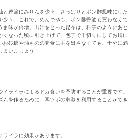
油と鰹節にみりんを少々。さっぱりとポン酢風味にした
3
を少々。これで、めんつゆも、ポン酢醤油も買わなくて
うま味が倍増。出汁をとった昆布は、料亭のようにあと
かくなった頃に引き上げて、包丁で千切りにしてお鍋に
いお砂糖や油ものの間食に手を出さなくても、十分に満
しまいましょう。
究極的な覚醒に向かって
【The Secret of...
インタビュー
やイライラによるドカ食いを予防することが重要です。
ズムを作るために、耳ツボの刺激を利用することができ
イライラに効果があります。