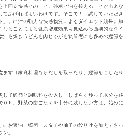
を上回る快感とのこと。砂糖と油を控えることが出来な
してあげればよいわけです。そこで！ 試していただき
ト」。出汁の強力な快感物質によるダイエット効果に加
くなることによる健康増進効果も見込める画期的なダイ
噌汁も焼きうどんも肉じゃがも筑前煮にも多めの鰹節を
煮ます（家庭料理ならだしを取ったり、鰹節をこしたり
スピリチュアルは現実を動
煮して鰹節と調味料を投入し、しばらく炒って水分を飛
かす原動力～あ…
でＯＫ。野菜の歯ごたえを十分に残したい方は、始めに
インタビュー
しにお醤油、鰹節、スダチや柚子の絞り汁を加えてさっ
ウン。