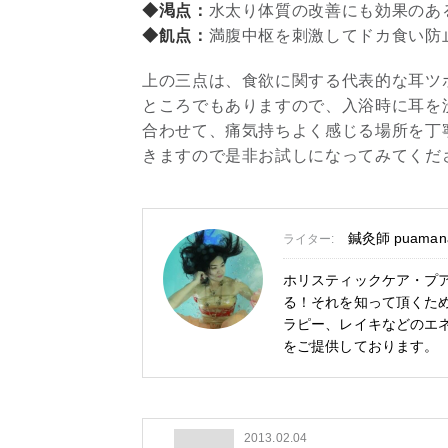
◆渇点：
水太り体質の改善にも効果のあ
◆飢点：
満腹中枢を刺激してドカ食い防
上の三点は、食欲に関する代表的な耳ツ
ところでもありますので、入浴時に耳を
合わせて、痛気持ちよく感じる場所を丁
きますので是非お試しになってみてくだ
鍼灸師 puaman
ライター:
ホリスティックケア・プ
る！それを知って頂くた
ラピー、レイキなどのエ
をご提供しております。
2013.02.04