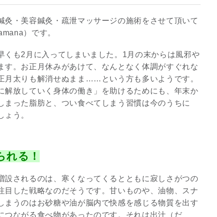
鍼灸・美容鍼灸・疏泄マッサージの施術をさせて頂いて
mana）です。
早くも2月に入ってしまいました。1月の末からは風邪や
ます。お正月休みがあけて、なんとなく体調がすぐれな
正月太りも解消せぬまま……という方も多いようです。
に解放していく身体の働き」を助けるためにも、年末か
しまった脂肪と、つい食べてしまう習慣は今のうちに
しょう。
られる！
増設されるのは、寒くなってくるとともに寂しさがつの
注目した戦略なのだそうです。甘いものや、油物、スナ
しまうのはお砂糖や油が脳内で快感を感じる物質を出す
につながる食べ物があったのです。それは出汁（だ