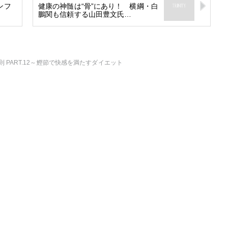
ンフ
健康の神髄は“骨”にあり！ 横綱・白
鵬関も信頼する山田豊文氏…
2026年9月開催! トレイシ
ーアッシュオン...
Shop
PART.12～鰹節で快感を満たすダイエット