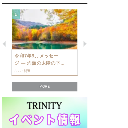
1
2
Previous
Next
令和7年9月メッセー
9月の運勢・
ジ — 灼熱の太陽の下...
ングを発表！～
占い・開運
占い・開運
MORE