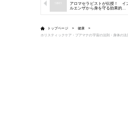
アロマセラピストが伝授！ イ
ルエンザから身を守る効果的…
トップページ
>
健康
>
ホリスティックケア・プアマナの宇宙の法則・身体の法則 