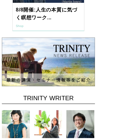
8/8開催:人生の本質に気づ
【東京開催】
く瞑想ワーク...
7年2月「透視.
Shop
Shop
TRINITY WRITER