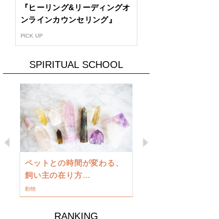
『ヒーリング&リーディングオ
ンラインカウンセリング』
PICK UP
SPIRITUAL SCHOOL
Previous
Next
古い地球を
ペットとの時間が変わる、
類に目覚め
飼い主の在り方…
ワークショップ
動物
RANKING