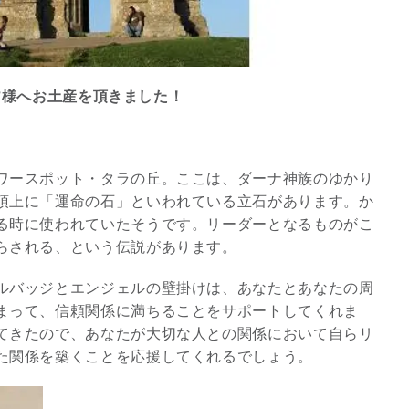
の皆様へお土産を頂きました！
ワースポット・タラの丘。ここは、ダーナ神族のゆかり
頂上に「運命の石」といわれている立石があります。か
る時に使われていたそうです。リーダーとなるものがこ
らされる、という伝説があります。
スピリチュアルは現実を動
ルバッジとエンジェルの壁掛けは、あなたとあなたの周
かす原動力～あ…
まって、信頼関係に満ちることをサポートしてくれま
インタビュー
てきたので、あなたが大切な人との関係において自らリ
た関係を築くことを応援してくれるでしょう。