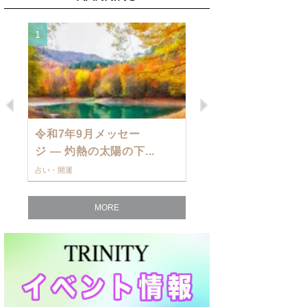
1
2
Previous
Next
令和7年9月メッセー
9月の運勢・
ジ — 灼熱の太陽の下...
ングを発表！～
占い・開運
占い・開運
MORE