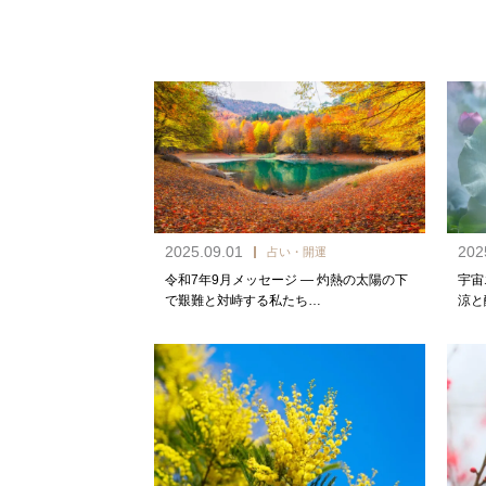
2025.09.01
202
占い・開運
令和7年9月メッセージ — 灼熱の太陽の下
宇宙
で艱難と対峙する私たち…
涼と