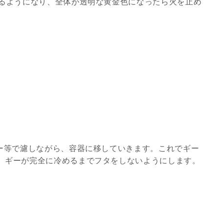
するようになり、全体が透明な黄金色になったら火を止め
2026年9月開催! トレイシ
ーアッシュオン...
Shop
パー等で濾しながら、容器に移していきます。これでギー
、ギーが完全に冷めるまでフタをしないようにします。