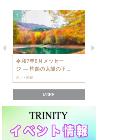
1
2
Previous
Next
令和7年9月メッセー
9月の運勢・
ジ — 灼熱の太陽の下...
ングを発表！～
占い・開運
占い・開運
MORE