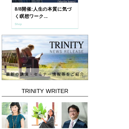
8/8開催:人生の本質に気づ
【東京開催】
く瞑想ワーク...
7年2月「透視.
Shop
Shop
TRINITY WRITER