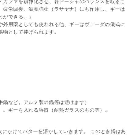
・カファを鎮静化させ、各ドーシャのバランスを取るこ
、疲労回復、滋養強壮（ラサヤナ）にも作用し、ギーは
3
とができる。」
や外用薬としても使われる他、ギーはヴェーダの儀式に
供物として捧げられます。
究極的な覚醒に向かって
【The Secret of...
インタビュー
手鍋など。アルミ製の鍋等は避けます）
）。ギーを入れる容器（耐熱ガラスのもの等）。
火にかけてバターを溶かしていきます。 このとき鍋はあ