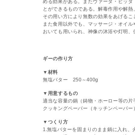
める効果がある。またヴァータ・ピッタ
とができるものである。解毒作用や解熱
その用い方により無数の効果をあげるこ
また食用以外でも、マッサージ・オイル
おいても用いられ、神像の沐浴や灯明、
ギーの作り方
▼材料
無塩バター 250～400g
▼用意するもの
適当な容量の鍋（鋳物・ホーロー等の片
クッキングペーパー（キッチンペーパー
▼つくり方
1.無塩バターを固まりのまま鍋に入れ、