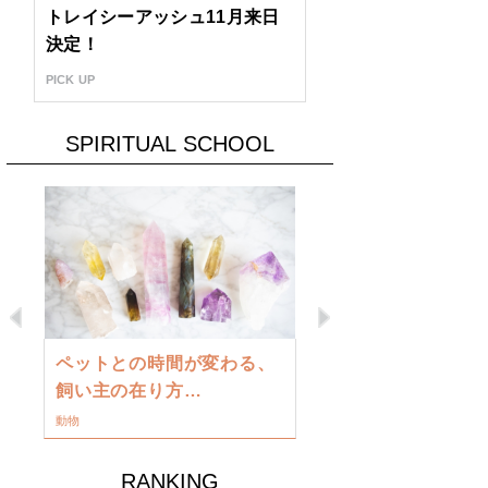
トレイシーアッシュ11月来日
決定！
PICK UP
SPIRITUAL SCHOOL
Previous
Next
古い地球を
ペットとの時間が変わる、
類に目覚め
飼い主の在り方…
ワークショップ
動物
RANKING