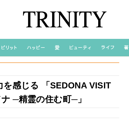
じる 「SEDONA VISIT
─ セドナ ─精霊の住む町─」