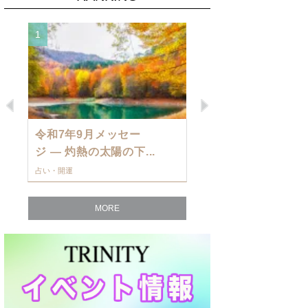
1
2
Previous
Next
令和7年9月メッセー
9月の運勢・
ジ — 灼熱の太陽の下...
ングを発表！～
占い・開運
占い・開運
MORE