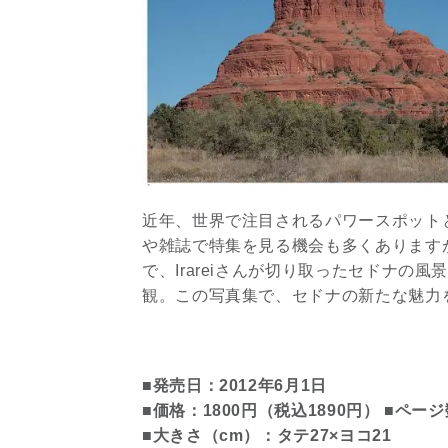
近年、世界で注目されるパワースポット
や雑誌で特集を見る機会も多くあります
で、Irareiさんが切り取ったセドナ
観。この写真集で、セドナの新たな魅力
■発売日：2012年6月1日
■価格：1800円（税込1890円） ■ページ
■大きさ（cm）：タテ27×ヨコ21