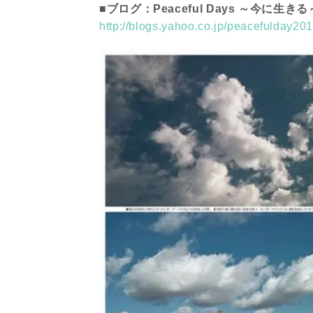
■ブログ：Peaceful Days ～今に生きる
http://blogs.yahoo.co.jp/peacefulday20