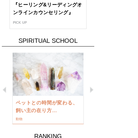
『ヒーリング&リーディングオ
ンラインカウンセリング』
PICK UP
SPIRITUAL SCHOOL
Previous
Next
古い地球を
ペットとの時間が変わる、
類に目覚め
飼い主の在り方…
ワークショップ
動物
RANKING