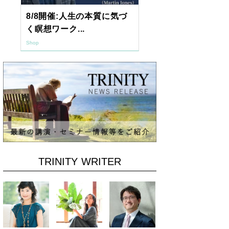
8/8開催:人生の本質に気づ
【東京開催】
く瞑想ワーク...
7年2月「透視.
Shop
Shop
TRINITY WRITER