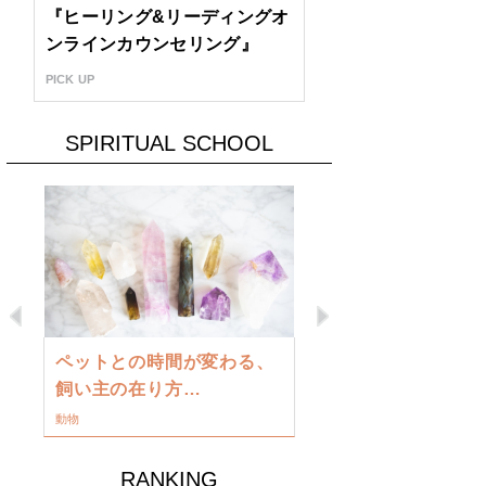
『ヒーリング&リーディングオ
ンラインカウンセリング』
PICK UP
SPIRITUAL SCHOOL
Previous
Next
古い地球を
ペットとの時間が変わる、
類に目覚め
飼い主の在り方…
ワークショップ
動物
RANKING