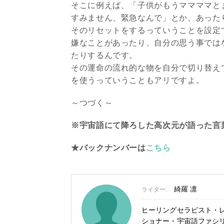
そこに例えば、「子供がもうママママと
すみません、緊急なんで」とか、あった
そのリセットをするっていうことを設定
嫌なことがあったり、自分の思う事では
たりするんです。
その運命の流れ的な物を自分で切り替え
を使うっていうこともアリですよ。
～つづく～
※宇宙語にて降ろした高次元が語った言
★バックナンバーは
こちら
綺羅 凛
ライター:
ヒーリングセラピスト・
ショナー・宇宙語ファシ