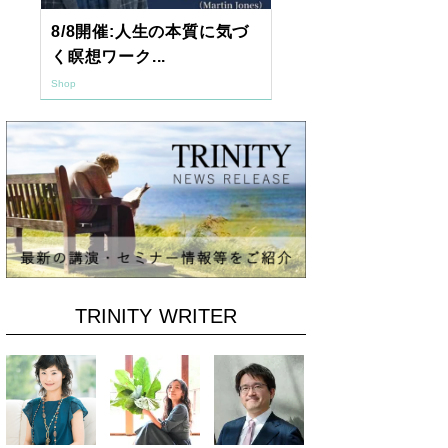
8/8開催:人生の本質に気づ
【東京開催】
く瞑想ワーク...
7年2月「透視.
Shop
Shop
TRINITY WRITER