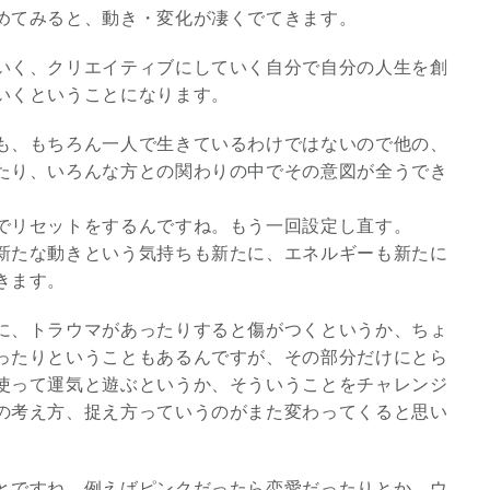
めてみると、動き・変化が凄くでてきます。
3
いく、クリエイティブにしていく自分で自分の人生を創
いくということになります。
も、もちろん一人で生きているわけではないので他の、
たり、いろんな方との関わりの中でその意図が全うでき
究極的な覚醒に向かって
でリセットをするんですね。もう一回設定し直す。
【The Secret of...
新たな動きという気持ちも新たに、エネルギーも新たに
インタビュー
きます。
に、トラウマがあったりすると傷がつくというか、ちょ
ったりということもあるんですが、その部分だけにとら
使って運気と遊ぶというか、そういうことをチャレンジ
の考え方、捉え方っていうのがまた変わってくると思い
とですね、例えばピンクだったら恋愛だったりとか、ウ