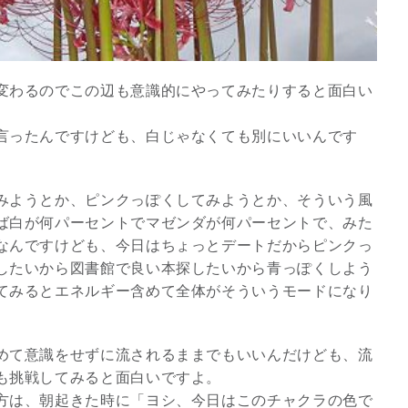
変わるのでこの辺も意識的にやってみたりすると面白い
言ったんですけども、白じゃなくても別にいいんです
みようとか、ピンクっぽくしてみようとか、そういう風
ば白が何パーセントでマゼンダが何パーセントで、みた
なんですけども、今日はちょっとデートだからピンクっ
したいから図書館で良い本探したいから青っぽくしよう
スピリチュアルは現実を動
てみるとエネルギー含めて全体がそういうモードになり
かす原動力～あ…
インタビュー
めて意識をせずに流されるままでもいいんだけども、流
も挑戦してみると面白いですよ。
方は、朝起きた時に「ヨシ、今日はこのチャクラの色で