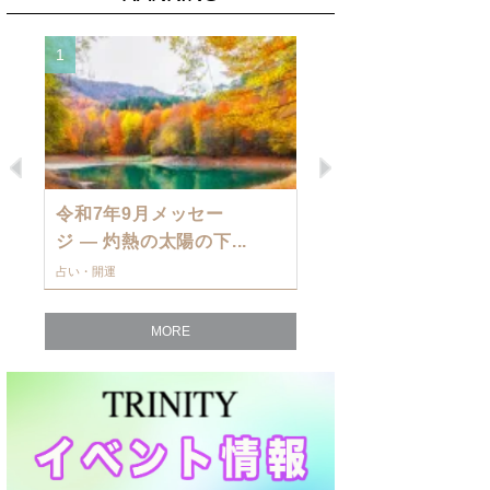
1
2
Previous
Next
令和7年9月メッセー
9月の運勢・
ジ — 灼熱の太陽の下...
ングを発表！～
占い・開運
占い・開運
MORE