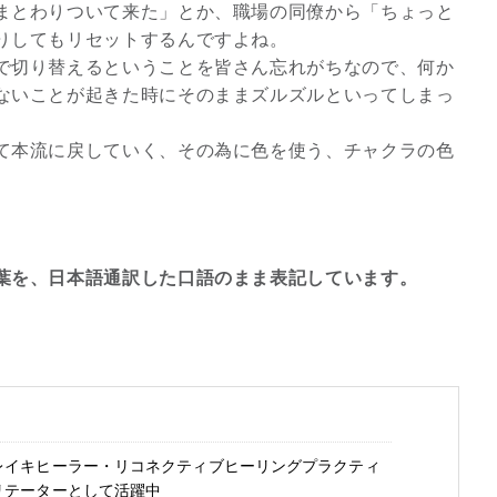
まとわりついて来た」とか、職場の同僚から「ちょっと
2026年9月開催! トレイシ
りしてもリセットするんですよね。
ーアッシュオン...
で切り替えるということを皆さん忘れがちなので、何か
ないことが起きた時にそのままズルズルといってしまっ
Shop
て本流に戻していく、その為に色を使う、チャクラの色
葉を、日本語通訳した口語のまま表記しています。
レイキヒーラー・リコネクティブヒーリングプラクティ
リテーターとして活躍中