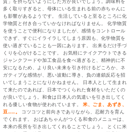
質」を摂らないようにした方が良いでしょう。調味料を
多く取りすぎると、母体にいる生まれる前の赤ちゃんに
も影響があるようです。 生活していると至るところに化
学物質と付き合っていかなければなりません。 化学物質
を使うことで便利になりましたが、感情をコントロール
できず、すぐにイライラしてしまう原因も、化学物質を
使い過ぎていることも一因にあります。 出来るだけ手づ
くりを心がけることです。 お気軽にテイクアウトできる
ジャンクフードや加工食品を食べ過ぎると、精神的に不
安になるため、より良い未来を引き付けるどころか、ネ
ガティブな感情が、悪い波動に導き、負の連鎖反応を招
いてしまうことになりかねません。 日本人として生まれ
て来たのであれば、日本でつくられた食材をいただくの
が良いでしょう。和食は日本人の気遣いを引き出してく
れる優しい食物が使われています。
米、ごま、あずき、
豆……。
コツコツと前向きでありながら、忍耐力を育ん
でくれます。 おばあちゃんがつくる和食のメニューは、
本来の長所を引き出してくれることでしょう。 とくに米