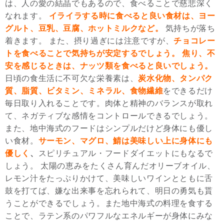
は、人の愛の結晶でもあるので、食べることで慈悲深く
なれます。
イライラする時に食べると良い食材は、ヨー
グルト、豆乳、豆腐、ホットミルクなど。
気持ちが落ち
着きます。 また、摂り過ぎには注意ですが、
チョコレー
トを食べることで気持ちが安定するでしょう。
焦り、不
安を感じるときは、ナッツ類を食べると良いでしょう。
日頃の食生活に不可欠な栄養素は、
炭水化物、タンパク
質、脂質、ビタミン、ミネラル、食物繊維
をできるだけ
毎日取り入れることです。肉体と精神のバランスが取れ
て、ネガティブな感情をコントロールできるでしょう。
また、地中海式のフードはシンプルだけど身体にも優し
い食材。
サーモン、マグロ、鯖は美味しい上に身体にも
優しく
、
スピリチュアル・フードダイエットにもなるで
しょう。 太陽の恵みをたくさん育んだオリーブオイル、
レモン汁をたっぷりかけて、美味しいワインとともに舌
鼓を打てば、嫌な出来事を忘れられて、明日の勇気も貰
うことができるでしょう。また地中海式の料理を食する
ことで、ラテン系のパワフルなエネルギーが身体にみな