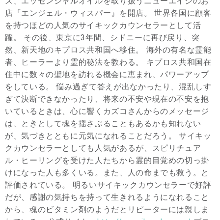
ズ、エッセンシャルオイルを取り扱うニューエイジのお
店『エンジェル・ウィスパー』を開店。 世界各国に顧客
を持つほどの人気のサイキックカウンセラーとして活
躍。 その後、東京に3年間、シドニーに再び戻り、突
然、新天地のキプロス共和国へ移住。 海外の有名な霊能
者、ヒーラーより霊的秘法を教わる。 キプロス共和国在
住中に数々の聖地を訪れる機会に恵まれ、パワーアップ
をしている。 悩み過ぎて答えが出なかったり、混乱しす
ぎて決断できなかったり、将来の不安や現在の不安を抱
いているときは、心に響くカズコさんからのメッセージ
は、ときとして魂を揺さぶることもあるかも知れない
が、気づきとともに元気になれることだろう。 サイキッ
クカウンセラーとしても人気があるが、スピリチュア
ル・ヒーリングを受けた人たちから霊的目覚めの切っ掛
けになった人も多くいる。また、人の命までも救う。と
評価されている。 明るいサイキックカウンセラーで好評
だが、感謝の気持ちを持って生きれるようになれること
から、魂のビタミン剤のようだとリピーターには親しま