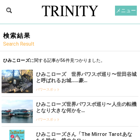
メニュー
検索結果
Search Result
ひみこローズ
に関する記事が56件見つかりました。
ひみこローズ 世界パワスポ巡り〜世田谷城
と呼ばれるお城……豪…
パワースポット
ひみこローズ世界パワスポ巡り〜人生の転機
となり大きな何かを…
パワースポット
ひみこローズさん「The Mirror Tarotあな