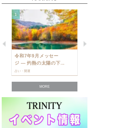
1
2
Previous
Next
令和7年9月メッセー
9月の運勢・
ジ — 灼熱の太陽の下...
ングを発表！～
占い・開運
占い・開運
MORE