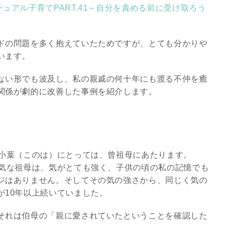
ュアル子育てPART.41～自分を責める前に受け取ろう
3
ドの問題を多く抱えていたためですが、とても分かりや
います。
ない形でも波及し、私の親戚の何十年にも渡る不仲を癒
関係が劇的に改善した事例を紹介します。
究極的な覚醒に向かって
【The Secret of...
インタビュー
の小葉（このは）にとっては、曾祖母にあたります。
元気な祖母は、気がとても強く、子供の頃の私の記憶でも
ジはありません。そしてその気の強さから、同じく気の
が10年以上続いていました。
それは伯母の「親に愛されていたということを確認した