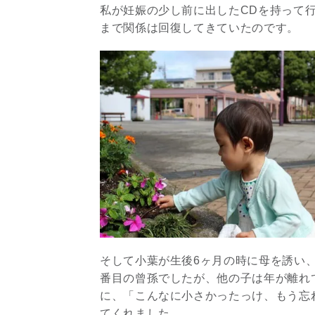
私が妊娠の少し前に出したCDを持って
まで関係は回復してきていたのです。
そして小葉が生後6ヶ月の時に母を誘い
番目の曾孫でしたが、他の子は年が離れて
に、「こんなに小さかったっけ、もう忘
てくれました。