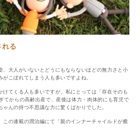
される
姿、大人がいないとどうにもならないほどの無力さと小
みがこぼれてしまう人も多いですよね。
かけてくる人も多いですが、私にとっては「存在そのも
スピリチュアルは現実を動
過ぎてからの高齢出産で、産後は体力・肉体的にも育児で
かす原動力～あ…
ちゃんの持つ不思議な力に驚くばかりでした。
インタビュー
、この連載の潤治編にて「親のインナーチャイルドが癒
。