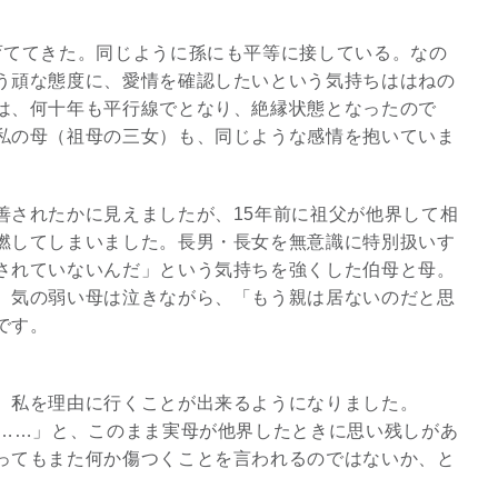
育ててきた。同じように孫にも平等に接している。なの
う頑な態度に、愛情を確認したいという気持ちははねの
は、何十年も平行線でとなり、絶縁状態となったので
私の母（祖母の三女）も、同じような感情を抱いていま
善されたかに見えましたが、15年前に祖父が他界して相
燃してしまいました。長男・長女を無意識に特別扱いす
されていないんだ」という気持ちを強くした伯母と母。
、気の弱い母は泣きながら、「もう親は居ないのだと思
です。
、私を理由に行くことが出来るようになりました。
ね……」と、このまま実母が他界したときに思い残しがあ
ってもまた何か傷つくことを言われるのではないか、と
。