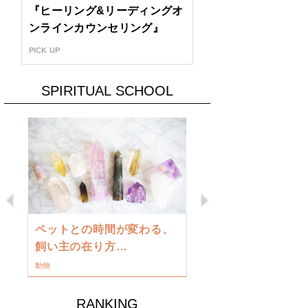
『ヒーリング&リーディングオ
ンラインカウンセリング』
PICK UP
SPIRITUAL SCHOOL
Previous
Next
古い地球を
ペットとの時間が変わる、
類に目覚め
飼い主の在り方…
ワークショップ
動物
RANKING