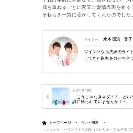
歳を重ねるごとに素直に愛情表現をする
それらを一気に溶かしてくれたのでした
水本潤治・寛子
ライター:
ツインソウル夫婦のライ
してきた叡智を分かち合
2014.07.03
「こうじゃなきゃダメ！」とい
識に縛られていませんか？～…
トップページ
>
占い・開運
>
エンジェル・セラピスト®夫婦のスピリチュアル子育てP