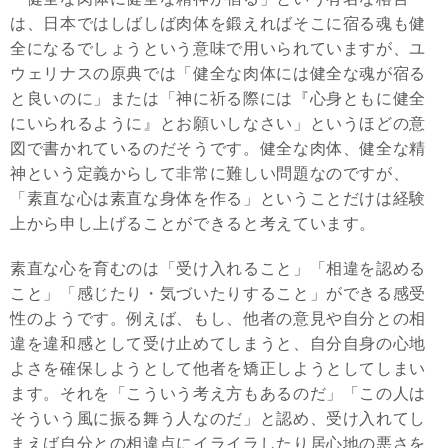
は、日本ではしばしば肉体を鍛えればそこに宿る魂も健
全になるでしょうという意味で用いられていますが、ユ
ウェリナスの原典では「健全な肉体には健全な魂が宿る
と良いのに」または「神に祈る際には『心身ともに健全
にいられるように』とお願いしなさい」というほどの意
図で書かれているのだそうです。健全な肉体、健全な精
神という定義からして非常に難しい問題なのですが、
「素直な心は素直な身体を作る」ということだけは経験
上から申し上げることができると考えています。
素直な心を育むのは「受け入れること」「相違を認める
こと」「感じたり・気づいたりすること」ができる感受
性のようです。例えば、もし、他者の意見や自分との相
違を違和感として受け止めてしまうと、自分自身の心地
よさを確保しようとして他者を矯正しようとしてしまい
ます。それを「こういう考え方もあるのだ」「この人は
そういう風に振る舞う人なのだ」と認め、受け入れてし
まえば自分との相違点にイライラしたり居心地の悪さを